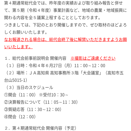
第４期通常総代会では、昨年度の実績および取り組み報告と併せ
て、第５期（令和４年度）事業計画など、地域の農業・地域振興に
関わる内容を全５議案上程することとしております。
つきましては、下記のとおり開催しますので、ぜひ取材のほどよろ
しくお願いいたします。
なお報道される場合は、総代会終了後に解禁いただきますようお願
いいたします。
１．総代会前事前説明会 開催内容
※撮影はご遠慮ください
（１）日時：令和４年６月27日（月）11：00～12：00
（２）場所：ＪＡ高知県 高知事務所３階「大会議室」（高知市五
台山5015-1）
（３）当日のスケジュール
①開会（11：00） ※受付10：30～
②決算報告について（11：05～11：30）
③質疑応答（11：30～12：00）
④閉会（12：00）
２．第４期通常総代会 開催内容（予定）