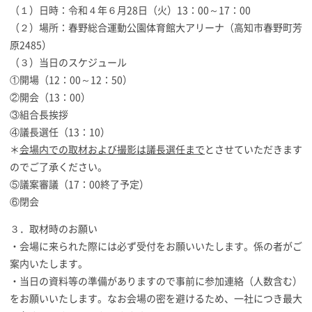
（１）日時：令和４年６月28日（火）13：00～17：00
（２）場所：春野総合運動公園体育館大アリーナ（高知市春野町芳
原2485）
（３）当日のスケジュール
①開場（12：00～12：50）
②開会（13：00）
③組合長挨拶
④議長選任（13：10）
＊
会場内での取材および撮影は議長選任まで
とさせていただきます
のでご了承ください。
⑤議案審議（17：00終了予定）
⑥閉会
３．取材時のお願い
・会場に来られた際には必ず受付をお願いいたします。係の者がご
案内いたします。
・当日の資料等の準備がありますので事前に参加連絡（人数含む）
をお願いいたします。なお会場の密を避けるため、一社につき最大