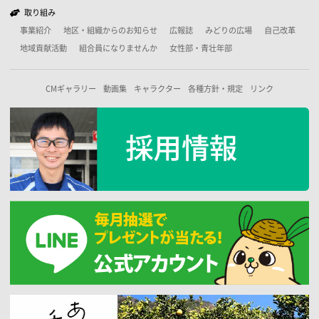
取り組み
事業紹介
地区・組織からのお知らせ
広報誌
みどりの広場
自己改革
地域貢献活動
組合員になりませんか
女性部・青壮年部
CMギャラリー
動画集
キャラクター
各種方針・規定
リンク