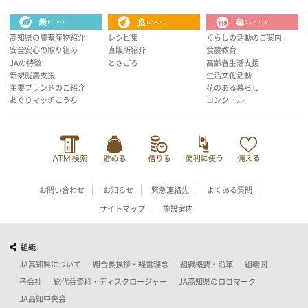
高知県の農畜産物紹介
レシピ集
くらしの活動のご案内
安全安心の取り組み
直販所紹介
食農教育
JAの特徴
とさごろ
高齢者生活支援
新規就農支援
生活文化活動
主要ブランドのご紹介
花のある暮らし
あぐりマッチこうち
コンクール
お問い合わせ
お知らせ
緊急連絡先
よくある質問
サイトマップ
施設案内
組織
JA高知県について
組合長挨拶・経営理念
組織概要・沿革
組織図
子会社
総代会資料・ディスクロージャー
JA高知県のロゴマーク
JA高知中央会