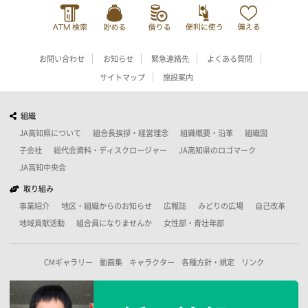
お問い合わせ
お知らせ
緊急連絡先
よくある質問
サイトマップ
施設案内
組織
JA高知県について
組合長挨拶・経営理念
組織概要・沿革
組織図
子会社
総代会資料・ディスクロージャー
JA高知県のロゴマーク
JA高知中央会
取り組み
事業紹介
地区・組織からのお知らせ
広報誌
みどりの広場
自己改革
地域貢献活動
組合員になりませんか
女性部・青壮年部
CMギャラリー
動画集
キャラクター
各種方針・規定
リンク