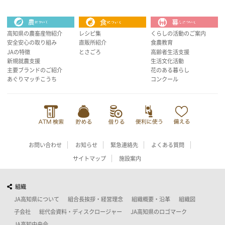
高知県の農畜産物紹介
レシピ集
くらしの活動のご案内
安全安心の取り組み
直販所紹介
食農教育
JAの特徴
とさごろ
高齢者生活支援
新規就農支援
生活文化活動
主要ブランドのご紹介
花のある暮らし
あぐりマッチこうち
コンクール
お問い合わせ
お知らせ
緊急連絡先
よくある質問
サイトマップ
施設案内
組織
JA高知県について
組合長挨拶・経営理念
組織概要・沿革
組織図
子会社
総代会資料・ディスクロージャー
JA高知県のロゴマーク
JA高知中央会