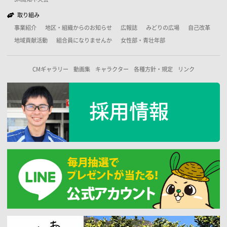
取り組み
事業紹介
地区・組織からのお知らせ
広報誌
みどりの広場
自己改革
地域貢献活動
組合員になりませんか
女性部・青壮年部
CMギャラリー
動画集
キャラクター
各種方針・規定
リンク