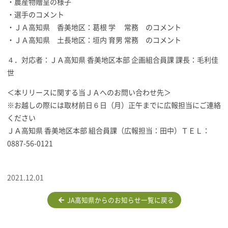
・農産物贈呈の様子
・選手のコメント
・ＪＡ高知県 香美地区：葛根 学 常務 のコメント
・ＪＡ高知県 土長地区：垣内 育男 常務 のコメント
４．対応者：ＪＡ高知県 香美地区本部 企画組合員課 課長：毛利佳
世
＜本リリースに関する当ＪＡへのお問い合わせ先＞
※お越しの際には取材前日６日（月）正午までに広報担当にご連絡
ください
ＪＡ高知県 香美地区本部 組合員課（広報担当：田中）ＴＥＬ：
0887-56-0121
2021.12.01
JA高知県からのお知らせ一覧に戻る