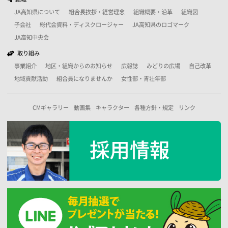
JA高知県について
組合長挨拶・経営理念
組織概要・沿革
組織図
子会社
総代会資料・ディスクロージャー
JA高知県のロゴマーク
JA高知中央会
取り組み
事業紹介
地区・組織からのお知らせ
広報誌
みどりの広場
自己改革
地域貢献活動
組合員になりませんか
女性部・青壮年部
CMギャラリー
動画集
キャラクター
各種方針・規定
リンク