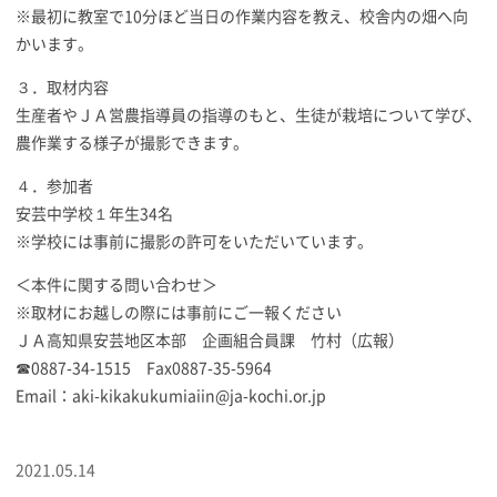
※最初に教室で10分ほど当日の作業内容を教え、校舎内の畑へ向
かいます。
３．取材内容
生産者やＪＡ営農指導員の指導のもと、生徒が栽培について学び、
農作業する様子が撮影できます。
４．参加者
安芸中学校１年生34名
※学校には事前に撮影の許可をいただいています。
＜本件に関する問い合わせ＞
※取材にお越しの際には事前にご一報ください
ＪＡ高知県安芸地区本部 企画組合員課 竹村（広報）
☎0887-34-1515 Fax0887-35-5964
Email：aki-kikakukumiaiin@ja-kochi.or.jp
2021.05.14