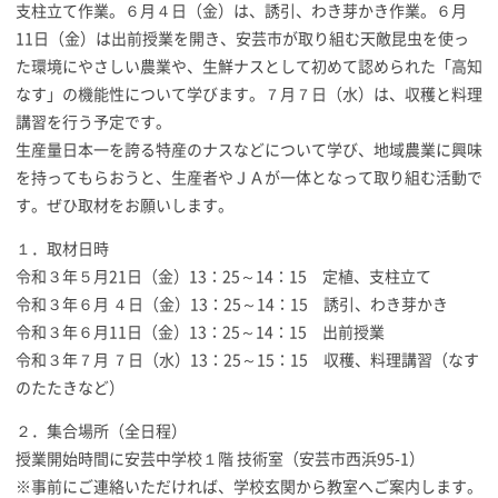
支柱立て作業。６月４日（金）は、誘引、わき芽かき作業。６月
11日（金）は出前授業を開き、安芸市が取り組む天敵昆虫を使っ
た環境にやさしい農業や、生鮮ナスとして初めて認められた「高知
なす」の機能性について学びます。７月７日（水）は、収穫と料理
講習を行う予定です。
生産量日本一を誇る特産のナスなどについて学び、地域農業に興味
を持ってもらおうと、生産者やＪＡが一体となって取り組む活動で
す。ぜひ取材をお願いします。
１．取材日時
令和３年５月21日（金）13：25～14：15 定植、支柱立て
令和３年６月 ４日（金）13：25～14：15 誘引、わき芽かき
令和３年６月11日（金）13：25～14：15 出前授業
令和３年７月 ７日（水）13：25～15：15 収穫、料理講習（なす
のたたきなど）
２．集合場所（全日程）
授業開始時間に安芸中学校１階 技術室（安芸市西浜95-1）
※事前にご連絡いただければ、学校玄関から教室へご案内します。