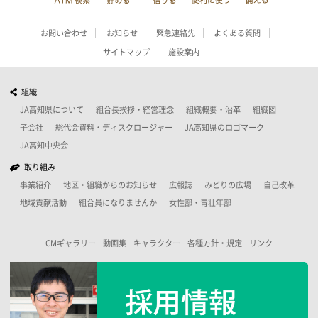
お問い合わせ
お知らせ
緊急連絡先
よくある質問
サイトマップ
施設案内
組織
JA高知県について
組合長挨拶・経営理念
組織概要・沿革
組織図
子会社
総代会資料・ディスクロージャー
JA高知県のロゴマーク
JA高知中央会
取り組み
事業紹介
地区・組織からのお知らせ
広報誌
みどりの広場
自己改革
地域貢献活動
組合員になりませんか
女性部・青壮年部
CMギャラリー
動画集
キャラクター
各種方針・規定
リンク