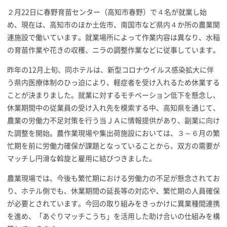
２月22日に春野育苗センター（高知市春野）で４名が就業し始
め、現在は、高知市のほか土佐市、南国市など県内４か所の農業関
連施設で働いています。就業場所によって作業内容は異なり、水稲
の育苗作業や花きの収穫、ニラの調整作業などに従事しています。
昨年の12月上旬、同ホテルは、新型コロナウイルス感染拡大に伴
う県内医療体制のひっ迫により、軽症者を受け入れるため休業する
ことが決まりました。就業に対するモチベーション低下を懸念し、
休業期間中の従業員の受け入れ先を模索する中、高知県を通じて、
農業の労働力不足対策を行う当ＪＡに情報提供があり、副業に向け
た調整を開始。農作業現場や集出荷施設においては、３～６月の繁
忙期を前に労働力確保が課題となっていることから、双方の需要が
マッチし円滑な斡旋と雇用に結びつきました。
農業現場では、今後も繁忙期における労働力の不足が懸念されてお
り、ホテル側でも、休業期間の延長等の対応や、繁忙期の人員確保
が必要とされています。今回の取り組みをきっかけに異業種間連携
を進め、「あぐりマッチこうち」を活用した助け合いの仕組みを構