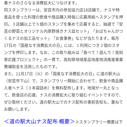
春ナスのさらなる消費拡大につなげます。
同スタンプラリーは、安芸市内の参加協力店18店舗で、ナスや特
産品を使った料理の飲食や商品購入時毎に応募用紙へスタンプを押
印。３店舗以上で５個のスタンプを集めて応募すると、抽選で「安
芸の野菜とオリジナル内原野焼きナス皿セット」「おばちゃんがつ
くるナスの加工品セット」「お食事券」などが当たります。毎月
17日の「国産なす消費拡大の日」には、１利用につき２個のスタ
ンプを押印します。なお、この取り組みは「食べて！遊んで！高知
家応援プロジェクト」の一貫で、高知県地域産品地産地消推進事業
費補助金を活用したものです。
また、11月17日（火）の「国産なす消費拡大の日」に道の駅大山
（安芸市下山）で、スタンプラリー開始に合わせて、飲食や商品購
入者へナス（３本袋詰め）を無料配布します。地域が一丸となっ
て、飲食店の応援、ナスの消費拡大に取り組むイベントですので、
ぜひ取材ください。道の駅大山でのナス配布の事前告知も、重ねて
お願いします。
＜道の駅大山ナス配布 概要＞
※スタンプラリー概要は下