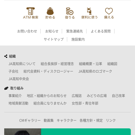
お問い合わせ
お知らせ
緊急連絡先
よくある質問
サイトマップ
施設案内
組織
JA高知県について
組合長挨拶・経営理念
組織概要・沿革
組織図
子会社
総代会資料・ディスクロージャー
JA高知県のロゴマーク
JA高知中央会
取り組み
事業紹介
地区・組織からのお知らせ
広報誌
みどりの広場
自己改革
地域貢献活動
組合員になりませんか
女性部・青壮年部
CMギャラリー
動画集
キャラクター
各種方針・規定
リンク