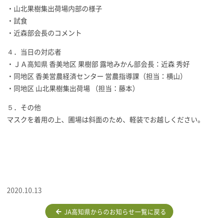
・山北果樹集出荷場内部の様子
・試食
・近森部会長のコメント
４．当日の対応者
・ＪＡ高知県 香美地区 果樹部 露地みかん部会長：近森 秀好
・同地区 香美営農経済センター 営農指導課（担当：横山）
・同地区 山北果樹集出荷場 （担当：藤本）
５．その他
マスクを着用の上、圃場は斜面のため、軽装でお越しください。
2020.10.13
JA高知県からのお知らせ一覧に戻る