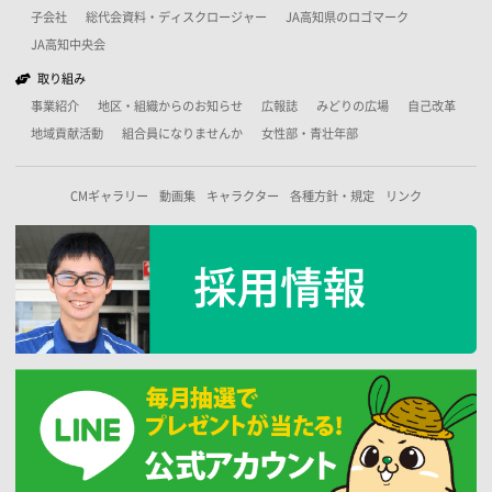
子会社
総代会資料・ディスクロージャー
JA高知県のロゴマーク
JA高知中央会
取り組み
事業紹介
地区・組織からのお知らせ
広報誌
みどりの広場
自己改革
地域貢献活動
組合員になりませんか
女性部・青壮年部
CMギャラリー
動画集
キャラクター
各種方針・規定
リンク