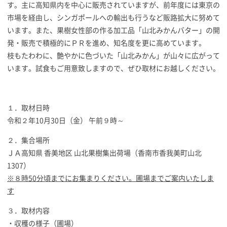
す。主に高知県内を中心に販売されていますが、前年度には東京の
市場を経由し、シンガポールへの輸出も行うなど販路拡大に努めて
います。また、果樹女性部の作る加工品「山北みかんバター」の開
発・販売で積極的にＰＲを進め、知名度を更に高めています。
枝もたわわに、艶やかに色づいた「山北みかん」が山々に広がって
います。試食もご用意致しますので、ぜひ取材にお越しください。
１．取材日時
令和２年10月30日（金） 午前９時～
２．集合場所
ＪＡ高知県 香美地区 山北果樹集出荷場（香南市香我美町山北
1307）
※８時50分頃までにお集まりください。圃場までご案内いたしま
す
３．取材内容
・収穫の様子（圃場）