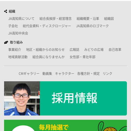
組織
JA高知県について
組合長挨拶・経営理念
組織概要・沿革
組織図
子会社
総代会資料・ディスクロージャー
JA高知県のロゴマーク
JA高知中央会
取り組み
事業紹介
地区・組織からのお知らせ
広報誌
みどりの広場
自己改革
地域貢献活動
組合員になりませんか
女性部・青壮年部
CMギャラリー
動画集
キャラクター
各種方針・規定
リンク