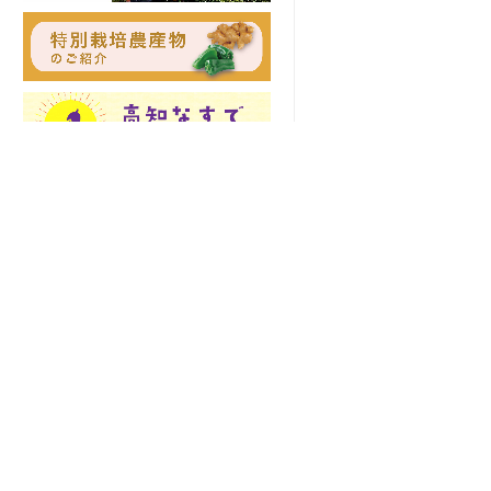
土佐の高知のあぐりの地から
〒781-8510 高知県高知市五台山5015番
お知らせ
地1
TEL 088-821-6091
緊急連絡先