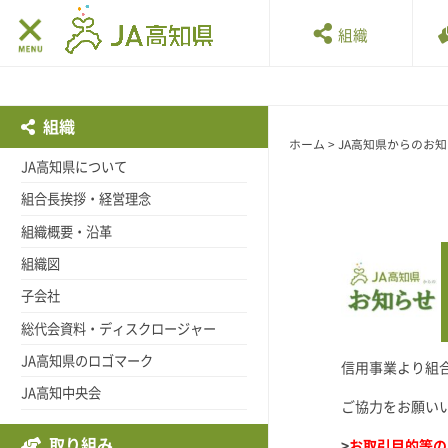
組織
組織
ホーム
>
JA高知県からのお
JA高知県について
組合長挨拶・経営理念
組織概要・沿革
組織図
子会社
総代会資料・ディスクロージャー
JA高知県のロゴマーク
信用事業より組
JA高知中央会
ご協力をお願い
取り組み
>
お取引目的等の