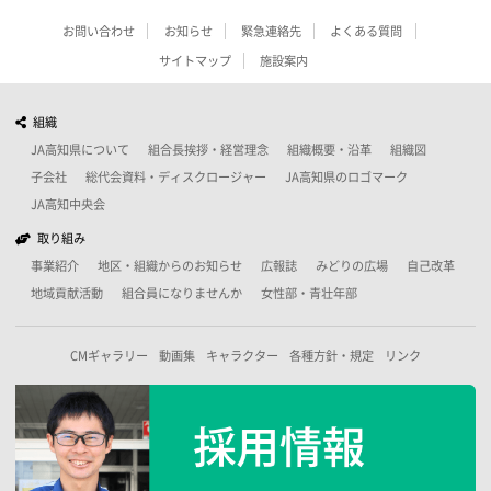
お問い合わせ
お知らせ
緊急連絡先
よくある質問
サイトマップ
施設案内
組織
JA高知県について
組合長挨拶・経営理念
組織概要・沿革
組織図
子会社
総代会資料・ディスクロージャー
JA高知県のロゴマーク
JA高知中央会
取り組み
事業紹介
地区・組織からのお知らせ
広報誌
みどりの広場
自己改革
地域貢献活動
組合員になりませんか
女性部・青壮年部
CMギャラリー
動画集
キャラクター
各種方針・規定
リンク