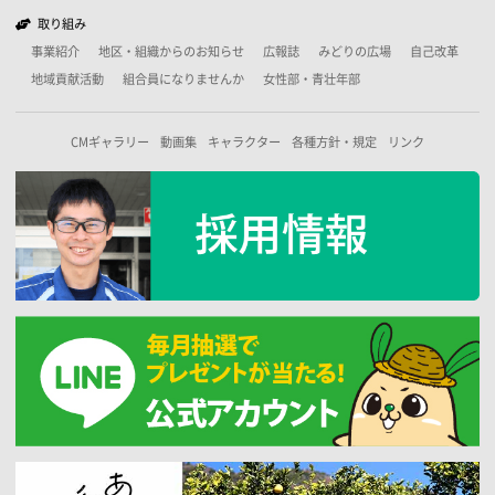
取り組み
事業紹介
地区・組織からのお知らせ
広報誌
みどりの広場
自己改革
地域貢献活動
組合員になりませんか
女性部・青壮年部
CMギャラリー
動画集
キャラクター
各種方針・規定
リンク