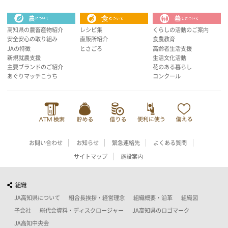
高知県の農畜産物紹介
レシピ集
くらしの活動のご案内
安全安心の取り組み
直販所紹介
食農教育
JAの特徴
とさごろ
高齢者生活支援
新規就農支援
生活文化活動
主要ブランドのご紹介
花のある暮らし
あぐりマッチこうち
コンクール
お問い合わせ
お知らせ
緊急連絡先
よくある質問
サイトマップ
施設案内
組織
JA高知県について
組合長挨拶・経営理念
組織概要・沿革
組織図
子会社
総代会資料・ディスクロージャー
JA高知県のロゴマーク
JA高知中央会