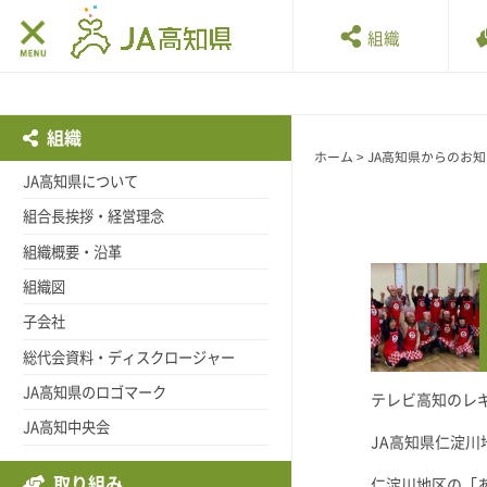
組織
組織
ホーム
>
JA高知県からのお
JA高知県について
組合長挨拶・経営理念
組織概要・沿革
組織図
子会社
総代会資料・ディスクロージャー
JA高知県のロゴマーク
テレビ高知のレ
JA高知中央会
JA高知県仁淀川
取り組み
仁淀川地区の「