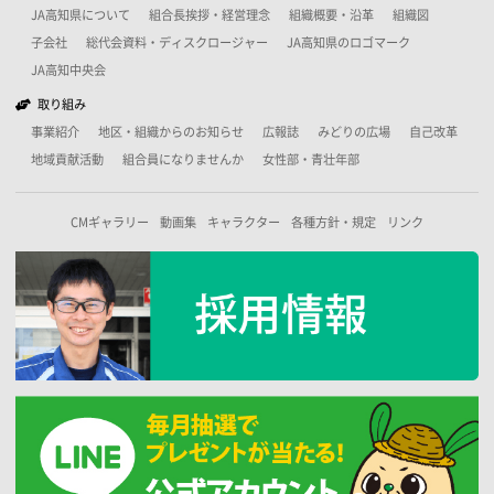
JA高知県について
組合長挨拶・経営理念
組織概要・沿革
組織図
子会社
総代会資料・ディスクロージャー
JA高知県のロゴマーク
JA高知中央会
取り組み
事業紹介
地区・組織からのお知らせ
広報誌
みどりの広場
自己改革
地域貢献活動
組合員になりませんか
女性部・青壮年部
CMギャラリー
動画集
キャラクター
各種方針・規定
リンク