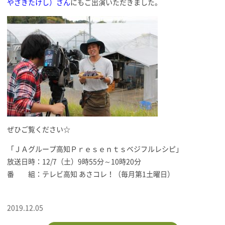
やざきたけし）さん
にもご出演いただきました。
ぜひご覧ください☆
「ＪＡグループ高知Ｐｒｅｓｅｎｔｓベジフルレシピ」
放送日時：12/7（土）9時55分～10時20分
番 組：テレビ高知 あさコレ！（毎月第1土曜日）
2019.12.05