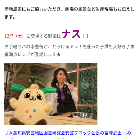
産地農家にもご協力いただき、圃場の風景など生産現場もお伝えし
ます。
ナス
12/7（土）
に登場する野菜は
！！
お手軽サバの水煮缶と、とろけるアレ！を使った子供も大好き♪栄
養満点レシピが登場します★
ＪＡ高知県安芸地区園芸研究会安芸ブロック会長の宮﨑武士 （み