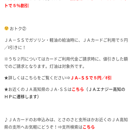
トで５％割引
おトク②
ＪＡ－ＳＳでガソリン・軽油の給油時に、ＪＡカードご利用で５円
／ℓ引きに！
※うち２円についてはカードご利用代金ご請求時に、値引きした額
でのご請求となります。灯油は対象外です。
★詳しくはこちらをご覧ください⇒
ＪＡ
–
ＳＳで５円／ℓ引
★お近くのＪＡ高知県のＪＡ-ＳＳは
こちら
（ＪＡエナジー高知の
ＨＰに遷移します）
♪ＪＡカードのお申込みは、とさのさと支所ほかお近くのＪＡ高知
県の支所へお気軽にどうぞ！⇒支所検索は
こちら