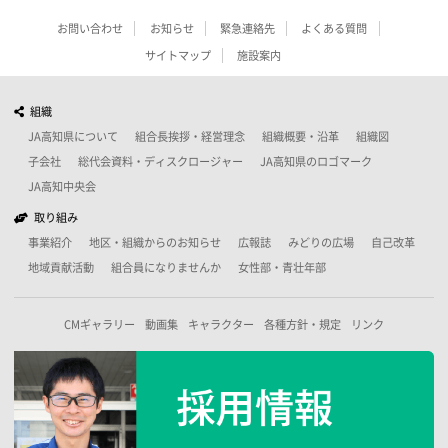
お問い合わせ
お知らせ
緊急連絡先
よくある質問
サイトマップ
施設案内
組織
JA高知県について
組合長挨拶・経営理念
組織概要・沿革
組織図
子会社
総代会資料・ディスクロージャー
JA高知県のロゴマーク
JA高知中央会
取り組み
事業紹介
地区・組織からのお知らせ
広報誌
みどりの広場
自己改革
地域貢献活動
組合員になりませんか
女性部・青壮年部
CMギャラリー
動画集
キャラクター
各種方針・規定
リンク