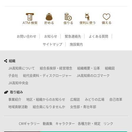
お問い合わせ
お知らせ
緊急連絡先
よくある質問
サイトマップ
施設案内
組織
JA高知県について
組合長挨拶・経営理念
組織概要・沿革
組織図
子会社
総代会資料・ディスクロージャー
JA高知県のロゴマーク
JA高知中央会
取り組み
事業紹介
地区・組織からのお知らせ
広報誌
みどりの広場
自己改革
地域貢献活動
組合員になりませんか
女性部・青壮年部
CMギャラリー
動画集
キャラクター
各種方針・規定
リンク