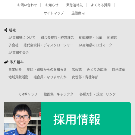
お問い合わせ
お知らせ
緊急連絡先
よくある質問
サイトマップ
施設案内
組織
JA高知県について
組合長挨拶・経営理念
組織概要・沿革
組織図
子会社
総代会資料・ディスクロージャー
JA高知県のロゴマーク
JA高知中央会
取り組み
事業紹介
地区・組織からのお知らせ
広報誌
みどりの広場
自己改革
地域貢献活動
組合員になりませんか
女性部・青壮年部
CMギャラリー
動画集
キャラクター
各種方針・規定
リンク