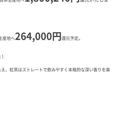
佐茶生産地へ
264,000
円
生産地へ
還元予定。
売！
ごたえ、紅茶はストレートで飲みやすく本格的な深い香りを楽