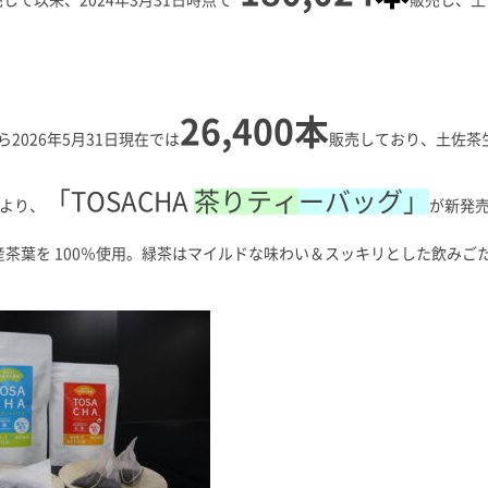
売して以来、2024年3月31日時点で
販売し、土
26,400本
から2026年5月31日現在では
販売しており、土佐茶
「TOSACHA
茶りティ
ー
バッグ」
日より、
が新発
産茶葉を 100％使用。緑茶はマイルドな味わい＆スッキリとした飲み