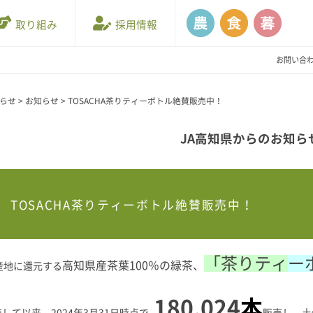
取り組み
採用情報
お問い合
知らせ
>
お知らせ
>
TOSACHA茶りティーボトル絶賛販売中！
JA高知県からのお知ら
TOSACHA茶りティーボトル絶賛販売中！
「茶りティ
ー
高知県産茶葉100％の緑茶、
産地に還元する
180,024
本