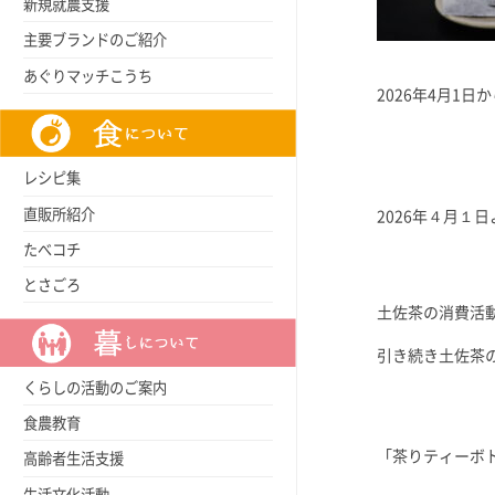
新規就農支援
主要ブランドのご紹介
あぐりマッチこうち
2026年4月1日
レシピ集
直販所紹介
2026年４月１
たべコチ
とさごろ
土佐茶の消費活
引き続き土佐茶
くらしの活動のご案内
食農教育
「茶りティーボ
高齢者生活支援
生活文化活動