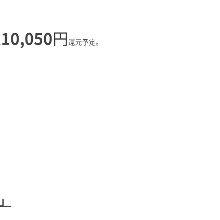
10,050
円
へ
還元予定。
」