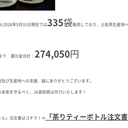
335
袋
から2026年5月31日現在では
販売しており、土佐茶生産地
274,050
円
日より 還元金合計：
動及び生産地への支援、誠にありがとうございます。
の未来を守るべく、JA高知県は尽力いたします！
「茶りティーボトル注文書
トル」注文書はコチラ！⇒