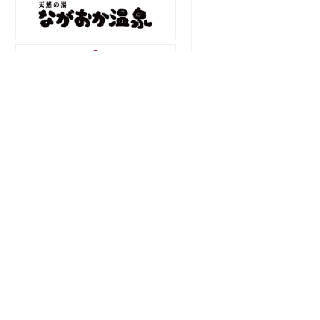
土佐の高知のあぐりの地から
〒781-8510 高知県高知市五台山5015番
地1
TEL 088-821-6091
FAX 088-856-6980