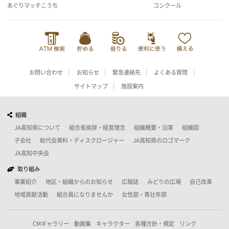
あぐりマッチこうち
コンクール
お問い合わせ
お知らせ
緊急連絡先
よくある質問
サイトマップ
施設案内
組織
JA高知県について
組合長挨拶・経営理念
組織概要・沿革
組織図
子会社
総代会資料・ディスクロージャー
JA高知県のロゴマーク
JA高知中央会
取り組み
事業紹介
地区・組織からのお知らせ
広報誌
みどりの広場
自己改革
地域貢献活動
組合員になりませんか
女性部・青壮年部
CMギャラリー
動画集
キャラクター
各種方針・規定
リンク