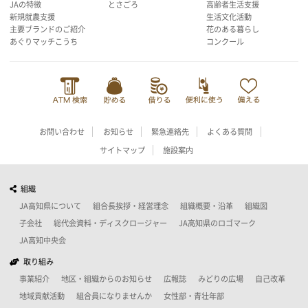
JAの特徴
とさごろ
高齢者生活支援
新規就農支援
生活文化活動
主要ブランドのご紹介
花のある暮らし
あぐりマッチこうち
コンクール
お問い合わせ
お知らせ
緊急連絡先
よくある質問
サイトマップ
施設案内
組織
JA高知県について
組合長挨拶・経営理念
組織概要・沿革
組織図
子会社
総代会資料・ディスクロージャー
JA高知県のロゴマーク
JA高知中央会
取り組み
事業紹介
地区・組織からのお知らせ
広報誌
みどりの広場
自己改革
地域貢献活動
組合員になりませんか
女性部・青壮年部