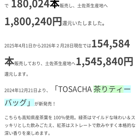
180,024
本
で
販売し、土佐茶生産地へ
1,800,240
円
還元いたしました
。
154,584
2025年4月1日から2026年２月28日現在では
本
1,545,
840円
販売しており、土佐茶生産地へ
還元します。
「TOSACHA
茶りティ
ー
2024年12月21日より、
バッグ」
が新発売！
こちらも高知県産茶葉を 100％使用。緑茶はマイルドな味わい＆ス
ッキリとした飲みごたえ、紅茶はストレートで飲みやすく本格的な
深い香りを楽しめます。