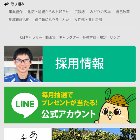
取り組み
事業紹介
地区・組織からのお知らせ
広報誌
みどりの広場
自己改革
地域貢献活動
組合員になりませんか
女性部・青壮年部
CMギャラリー
動画集
キャラクター
各種方針・規定
リンク