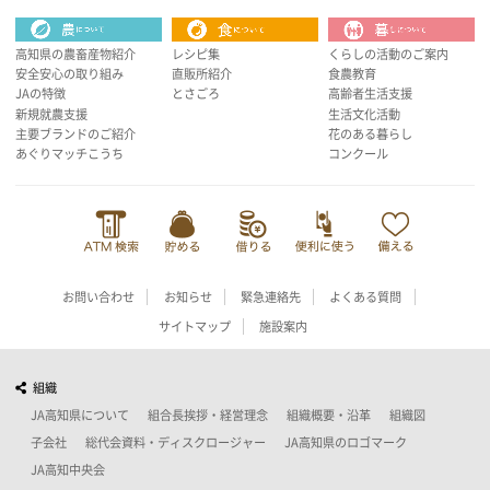
高知県の農畜産物紹介
レシピ集
くらしの活動のご案内
安全安心の取り組み
直販所紹介
食農教育
JAの特徴
とさごろ
高齢者生活支援
新規就農支援
生活文化活動
主要ブランドのご紹介
花のある暮らし
あぐりマッチこうち
コンクール
お問い合わせ
お知らせ
緊急連絡先
よくある質問
サイトマップ
施設案内
組織
JA高知県について
組合長挨拶・経営理念
組織概要・沿革
組織図
子会社
総代会資料・ディスクロージャー
JA高知県のロゴマーク
JA高知中央会