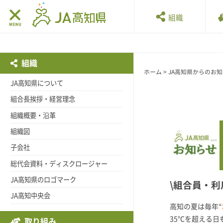
組織
組織
ホーム
>
JA高知県からのお
JA高知県について
組合長挨拶・経営理念
組織概要・沿革
組織図
子会社
総代会資料・ディスクロージャー
JA高知県のロゴマーク
\組合員・利
JA高知中央会
高知の夏は毎年“
35℃を超える
取り組み