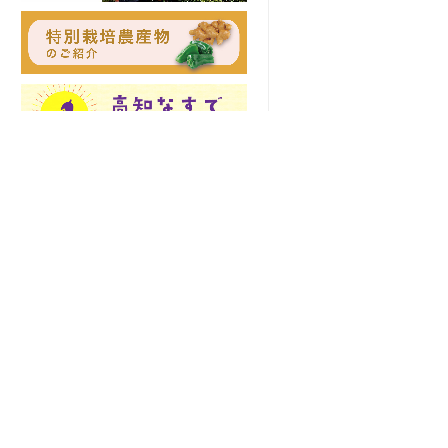
土佐の高知のあぐりの地から
〒781-8510 高知県高知市五台山5015番
お知らせ
地1
TEL 088-821-6091
緊急連絡先