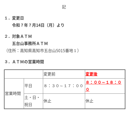
記
１．変更日
令和７年７月14日（月）より
２．対象ＡＴＭ
五台山事務所ＡＴＭ
（住所：高知県高知市五台山5015番地１）
３．ＡＴＭの営業時間
変更前
変更後
８：００～１８：０
平日
８：３０～１７：００
０
営業時間
土・日・
休止
休止
祝日