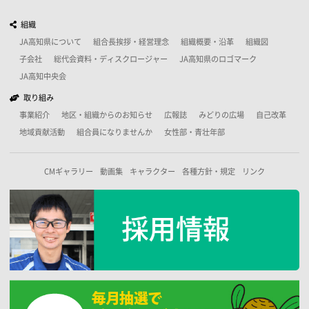
組織
JA高知県について
組合長挨拶・経営理念
組織概要・沿革
組織図
子会社
総代会資料・ディスクロージャー
JA高知県のロゴマーク
JA高知中央会
取り組み
事業紹介
地区・組織からのお知らせ
広報誌
みどりの広場
自己改革
地域貢献活動
組合員になりませんか
女性部・青壮年部
CMギャラリー
動画集
キャラクター
各種方針・規定
リンク