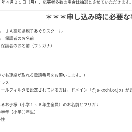
７年４月２１日（月）、応募者多数の場合は抽選とさせていただきます
＊＊＊申し込み時に必要な
名：ＪＡ高知県親子あぐりスクール
名：保護者のお名前
：保護者のお名前（フリガナ）
時でも連絡が取れる電話番号をお願いします。）
ドレス
ールフィルタを設定されている方は、ドメイン「@ja-kochi.or.j
れるお子様（小学１～６年生全員）のお名前とフリガナ
の学年（小学○年生）
の性