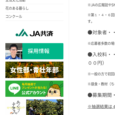
※JAの広報誌や
花のある暮らし
※第１・４・６回
コンクール
す。
●対象者・
※応募者多数の場
●入校料・
００円）
※一般の方で初回
※昼食・教材（ち
●募集期間
※抽選結果は