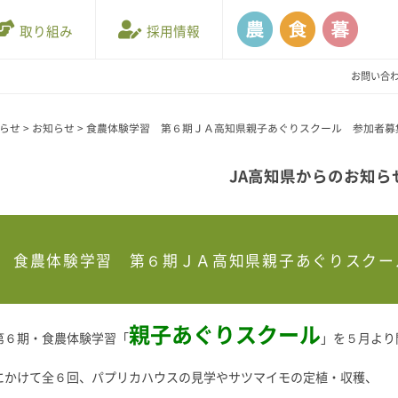
取り組み
採用情報
お問い合
知らせ
>
お知らせ
>
食農体験学習 第６期ＪＡ高知県親子あぐりスクール 参加者募
JA高知県からのお知ら
食農体験学習 第６期ＪＡ高知県親子あぐりスクー
親子あぐりスクール
第６期・食農体験学習「
」を５月より
にかけて全６回、パプリカハウスの見学やサツマイモの定植・収穫、