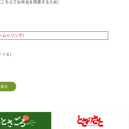
を用意するため）
ームへリンク）
７７６）
に戻る