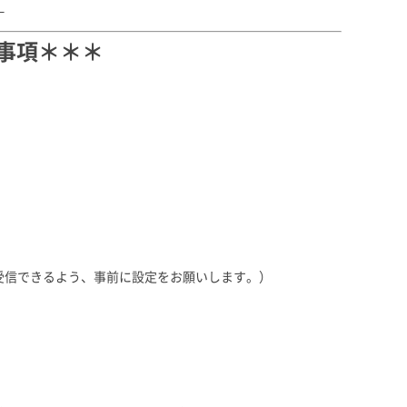
。
事項＊＊＊
p」が受信できるよう、事前に設定をお願いします。）
別