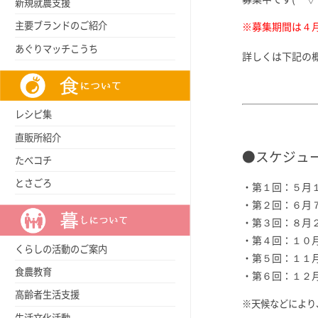
新規就農支援
主要ブランドのご紹介
※募集期間は４
あぐりマッチこうち
詳しくは下記の
レシピ集
直販所紹介
●スケジュ
たべコチ
とさごろ
・第１回：５月
・第２回：６月
・第３回：８月
・第４回：１０
くらしの活動のご案内
・第５回：１１
食農教育
・第６回：１２
高齢者生活支援
※天候などにより
生活文化活動