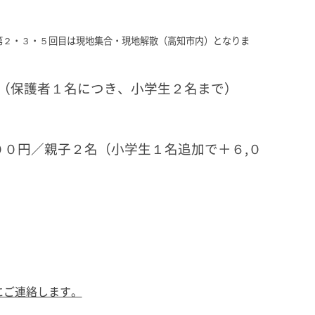
第２・３・５回目は現地集合・現地解散（高知市内）となりま
（保護者１名につき、小学生２名まで）
００円／親子２名（小学生１名追加で＋６,０
にご連絡します。