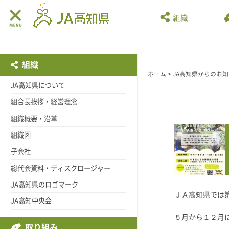
組織
組織
ホーム
>
JA高知県からのお
JA高知県について
組合長挨拶・経営理念
組織概要・沿革
組織図
子会社
総代会資料・ディスクロージャー
JA高知県のロゴマーク
ＪＡ高知県では
JA高知中央会
５月から１２月
取り組み