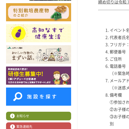
締め切りは令和
イベント
代表者氏
フリガナ
郵便番号
ご住所
電話番号
（※緊急
メールア
（※迷惑メ
備考欄
①参加さ
②お子様
お知らせ
③お子様
緊急連絡先