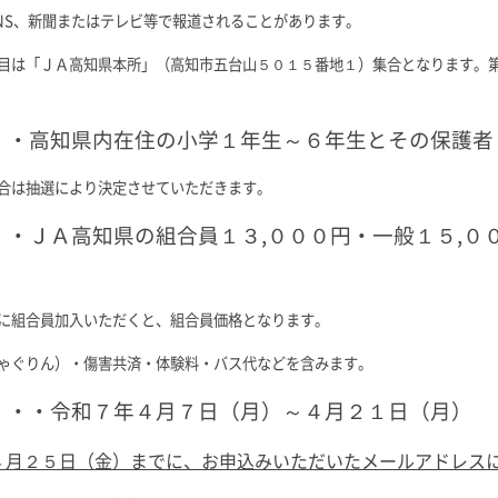
SNS、新聞またはテレビ等で報道されることがあります。
目は「ＪＡ高知県本所」（高知市五台山５０１５番地１）集合となります。
・・高知県内在住の小学１年生～６年生とその保護者
合は抽選により決定させていただきます。
・・ＪＡ高知県の組合員１３,０００円・一般１５,０
に組合員加入いただくと、組合員価格となります。
ゃぐりん）・傷害共済・体験料・バス代などを含みます。
・・・令和７年４月７日（月）～４月２１日（月）
４月２５日（金）までに、お申込みいただいたメールアドレス