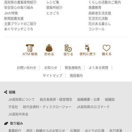
高知県の農畜産物紹介
レシピ集
くらしの活動のご案内
安全安心の取り組み
直販所紹介
食農教育
JAの特徴
とさごろ
高齢者生活支援
新規就農支援
生活文化活動
主要ブランドのご紹介
花のある暮らし
あぐりマッチこうち
コンクール
お問い合わせ
お知らせ
緊急連絡先
よくある質問
サイトマップ
施設案内
組織
JA高知県について
組合長挨拶・経営理念
組織概要・沿革
組織図
子会社
総代会資料・ディスクロージャー
JA高知県のロゴマーク
JA高知中央会
取り組み
事業紹介
地区・組織からのお知らせ
広報誌
みどりの広場
自己改革