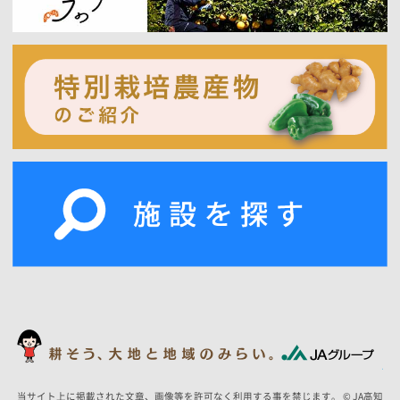
当サイト上に掲載された文章、画像等を許可なく利用する事を禁じます。 © JA高知