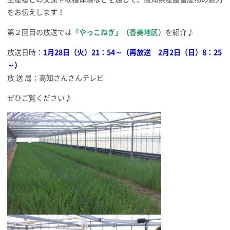
をお伝えします！
第２回目の放送では
「やっこねぎ」（香美地区）
を紹介♪
放送日時：
1月28日（火）21：54～（再放送 2月2日（日）8：25
～）
放 送 局：高知さんさんテレビ
ぜひご覧ください♪