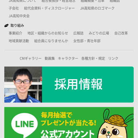
JA高知県について
組合長挨拶・経営理念
組織概要・沿革
組織図
子会社
総代会資料・ディスクロージャー
JA高知県のロゴマーク
JA高知中央会
取り組み
事業紹介
地区・組織からのお知らせ
広報誌
みどりの広場
自己改革
地域貢献活動
組合員になりませんか
女性部・青壮年部
CMギャラリー
動画集
キャラクター
各種方針・規定
リンク