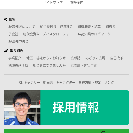
サイトマップ
施設案内
組織
JA高知県について
組合長挨拶・経営理念
組織概要・沿革
組織図
子会社
総代会資料・ディスクロージャー
JA高知県のロゴマーク
JA高知中央会
取り組み
事業紹介
地区・組織からのお知らせ
広報誌
みどりの広場
自己改革
地域貢献活動
組合員になりませんか
女性部・青壮年部
CMギャラリー
動画集
キャラクター
各種方針・規定
リンク