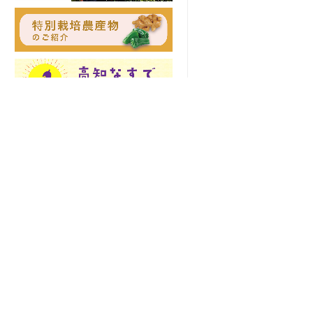
土佐の高知のあぐりの地から
〒781-8510 高知県高知市五台山5015番
お知らせ
地1
TEL 088-821-6091
緊急連絡先