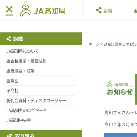
組織
組織
ホーム
>
JA高知県からのお
JA高知県について
組合長挨拶・経営理念
組織概要・沿革
組織図
子会社
総代会資料・ディスクロージャー
JA高知県のロゴマーク
高知さんさんテ
JA高知中央会
令和７年３月ま
取り組み