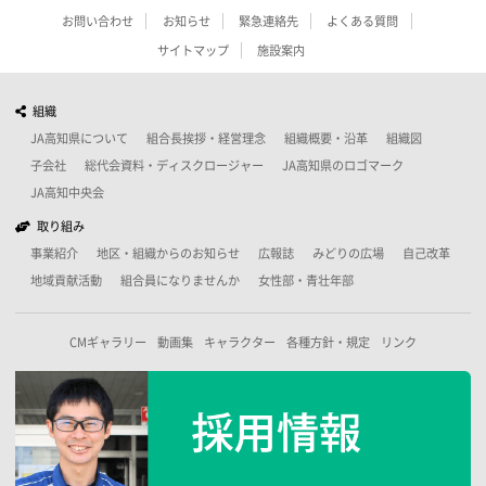
お問い合わせ
お知らせ
緊急連絡先
よくある質問
サイトマップ
施設案内
組織
JA高知県について
組合長挨拶・経営理念
組織概要・沿革
組織図
子会社
総代会資料・ディスクロージャー
JA高知県のロゴマーク
JA高知中央会
取り組み
事業紹介
地区・組織からのお知らせ
広報誌
みどりの広場
自己改革
地域貢献活動
組合員になりませんか
女性部・青壮年部
CMギャラリー
動画集
キャラクター
各種方針・規定
リンク