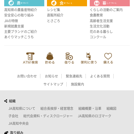
高知県の農畜産物紹介
レシピ集
くらしの活動のご案内
安全安心の取り組み
直販所紹介
食農教育
JAの特徴
とさごろ
高齢者生活支援
新規就農支援
生活文化活動
主要ブランドのご紹介
花のある暮らし
あぐりマッチこうち
コンクール
お問い合わせ
お知らせ
緊急連絡先
よくある質問
サイトマップ
施設案内
組織
JA高知県について
組合長挨拶・経営理念
組織概要・沿革
組織図
子会社
総代会資料・ディスクロージャー
JA高知県のロゴマーク
JA高知中央会
取り組み