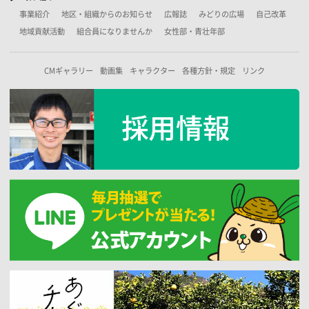
事業紹介
地区・組織からのお知らせ
広報誌
みどりの広場
自己改革
地域貢献活動
組合員になりませんか
女性部・青壮年部
CMギャラリー
動画集
キャラクター
各種方針・規定
リンク