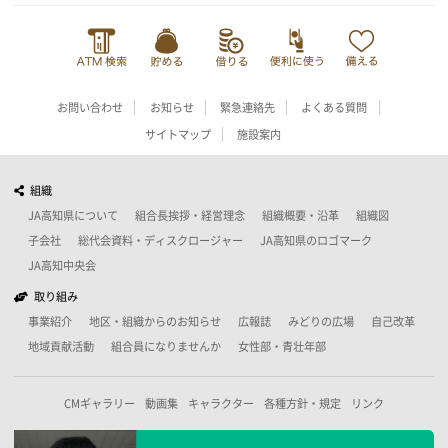
お問い合わせ
お知らせ
緊急連絡先
よくある質問
サイトマップ
施設案内
組織
JA高知県について
組合長挨拶・経営理念
組織概要・沿革
組織図
子会社
総代会資料・ディスクロージャー
JA高知県のロゴマーク
JA高知中央会
取り組み
事業紹介
地区・組織からのお知らせ
広報誌
みどりの広場
自己改革
地域貢献活動
組合員になりませんか
女性部・青壮年部
CMギャラリー
動画集
キャラクター
各種方針・規定
リンク