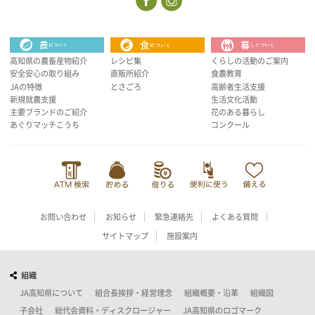
高知県の農畜産物紹介
レシピ集
くらしの活動のご案内
安全安心の取り組み
直販所紹介
食農教育
JAの特徴
とさごろ
高齢者生活支援
新規就農支援
生活文化活動
主要ブランドのご紹介
花のある暮らし
あぐりマッチこうち
コンクール
お問い合わせ
お知らせ
緊急連絡先
よくある質問
サイトマップ
施設案内
組織
JA高知県について
組合長挨拶・経営理念
組織概要・沿革
組織図
子会社
総代会資料・ディスクロージャー
JA高知県のロゴマーク