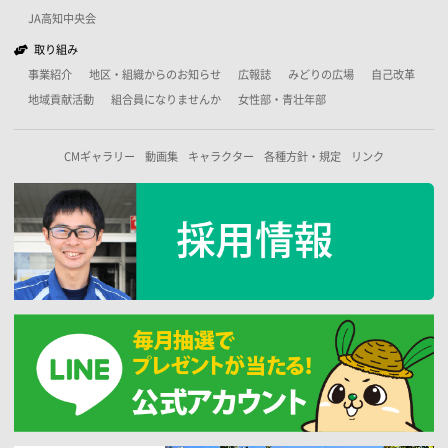
JA高知中央会
取り組み
事業紹介
地区・組織からのお知らせ
広報誌
みどりの広場
自己改革
地域貢献活動
組合員になりませんか
女性部・青壮年部
CMギャラリー
動画集
キャラクター
各種方針・規定
リンク