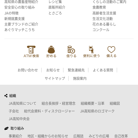
高知県の農畜産物紹介
レシピ集
くらしの活動のご案内
安全安心の取り組み
直販所紹介
食農教育
JAの特徴
とさごろ
高齢者生活支援
新規就農支援
生活文化活動
主要ブランドのご紹介
花のある暮らし
あぐりマッチこうち
コンクール
お問い合わせ
お知らせ
緊急連絡先
よくある質問
サイトマップ
施設案内
組織
JA高知県について
組合長挨拶・経営理念
組織概要・沿革
組織図
子会社
総代会資料・ディスクロージャー
JA高知県のロゴマーク
JA高知中央会
取り組み
事業紹介
地区・組織からのお知らせ
広報誌
みどりの広場
自己改革