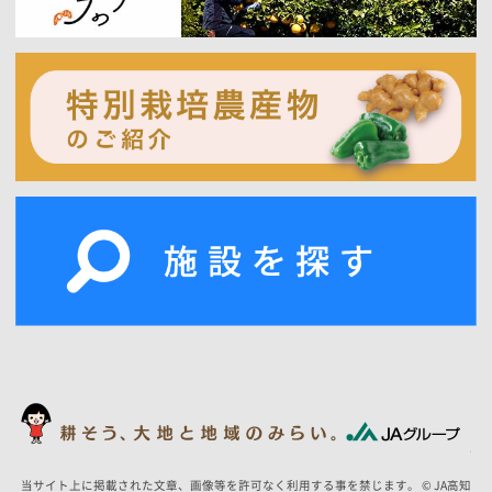
当サイト上に掲載された文章、画像等を許可なく利用する事を禁じます。 © JA高知