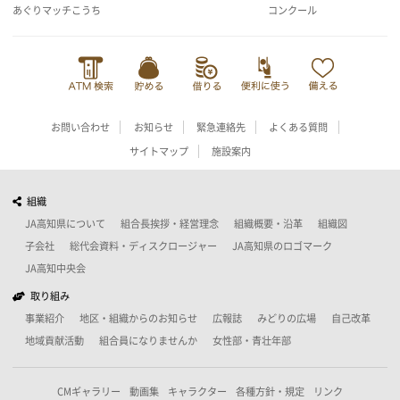
あぐりマッチこうち
コンクール
お問い合わせ
お知らせ
緊急連絡先
よくある質問
サイトマップ
施設案内
組織
JA高知県について
組合長挨拶・経営理念
組織概要・沿革
組織図
子会社
総代会資料・ディスクロージャー
JA高知県のロゴマーク
JA高知中央会
取り組み
事業紹介
地区・組織からのお知らせ
広報誌
みどりの広場
自己改革
地域貢献活動
組合員になりませんか
女性部・青壮年部
CMギャラリー
動画集
キャラクター
各種方針・規定
リンク