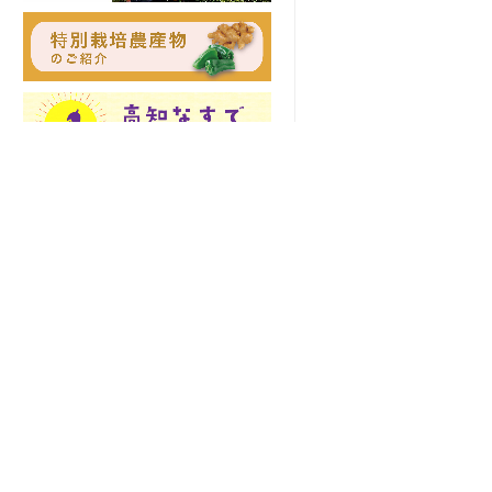
土佐の高知のあぐりの地から
〒781-8510 高知県高知市五台山5015番
お知らせ
地1
TEL 088-821-6091
緊急連絡先