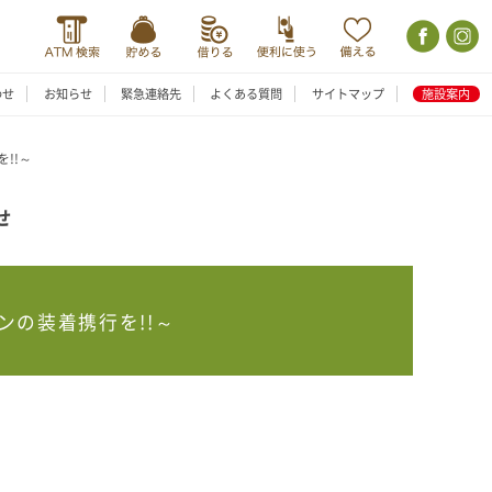
わせ
お知らせ
緊急連絡先
よくある質問
サイトマップ
施設案内
!!～
せ
の装着携行を!!～
。