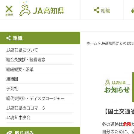
組織
組織
ホーム
>
JA高知県からのお
JA高知県について
組合長挨拶・経営理念
組織概要・沿革
組織図
子会社
総代会資料・ディスクロージャー
JA高知県のロゴマーク
【国土交通
JA高知中央会
冬の道路は
危険
自分のために、
取り組み