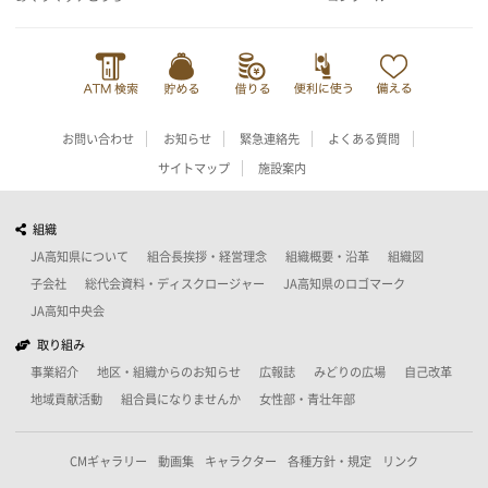
お問い合わせ
お知らせ
緊急連絡先
よくある質問
サイトマップ
施設案内
組織
JA高知県について
組合長挨拶・経営理念
組織概要・沿革
組織図
子会社
総代会資料・ディスクロージャー
JA高知県のロゴマーク
JA高知中央会
取り組み
事業紹介
地区・組織からのお知らせ
広報誌
みどりの広場
自己改革
地域貢献活動
組合員になりませんか
女性部・青壮年部
CMギャラリー
動画集
キャラクター
各種方針・規定
リンク