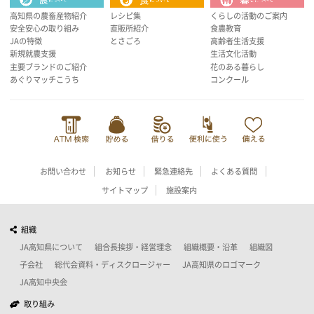
高知県の農畜産物紹介
レシピ集
くらしの活動のご案内
安全安心の取り組み
直販所紹介
食農教育
JAの特徴
とさごろ
高齢者生活支援
新規就農支援
生活文化活動
主要ブランドのご紹介
花のある暮らし
あぐりマッチこうち
コンクール
お問い合わせ
お知らせ
緊急連絡先
よくある質問
サイトマップ
施設案内
組織
JA高知県について
組合長挨拶・経営理念
組織概要・沿革
組織図
子会社
総代会資料・ディスクロージャー
JA高知県のロゴマーク
JA高知中央会
取り組み