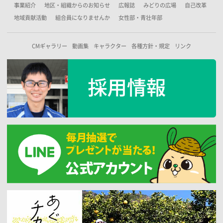
事業紹介
地区・組織からのお知らせ
広報誌
みどりの広場
自己改革
地域貢献活動
組合員になりませんか
女性部・青壮年部
CMギャラリー
動画集
キャラクター
各種方針・規定
リンク