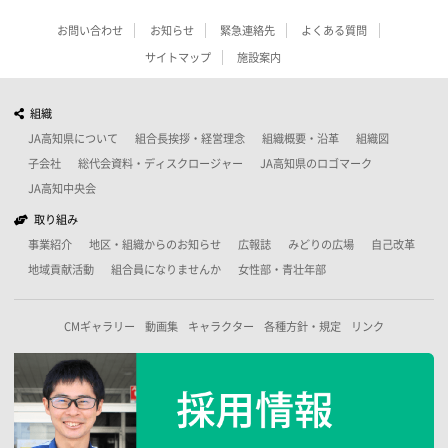
お問い合わせ
お知らせ
緊急連絡先
よくある質問
サイトマップ
施設案内
組織
JA高知県について
組合長挨拶・経営理念
組織概要・沿革
組織図
子会社
総代会資料・ディスクロージャー
JA高知県のロゴマーク
JA高知中央会
取り組み
事業紹介
地区・組織からのお知らせ
広報誌
みどりの広場
自己改革
地域貢献活動
組合員になりませんか
女性部・青壮年部
CMギャラリー
動画集
キャラクター
各種方針・規定
リンク