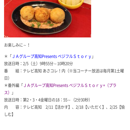
お楽しみに～！
＊「
ＪＡグループ高知Presents ベジフルＳｔｏｒｙ
」
放送日時：2/5（土）9時55分～10時20分
番 組：テレビ高知 あさコレ！内（※当コーナー放送は毎月第1土曜
日）
＊番外編「
ＪＡグループ高知Presents ベジフルＳｔｏｒｙ+（プラ
ス）
」
放送日時：第2・3・4金曜日の18：55～（2分30秒）
内 容：テレビ高知 2/11【活かす】、2/18【いただく】、2/25【愉
しむ】