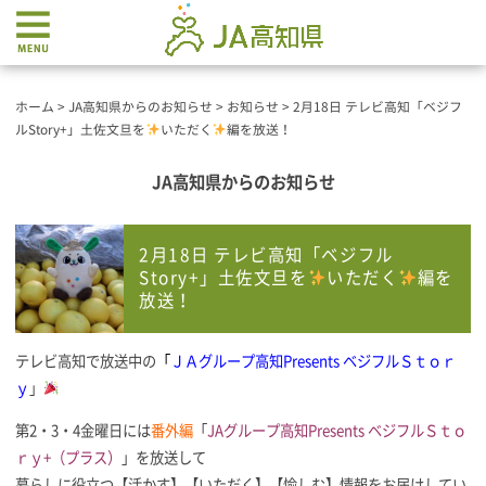
ホーム
>
JA高知県からのお知らせ
>
お知らせ
>
2月18日 テレビ高知「ベジフ
ルStory+」土佐文旦を
いただく
編を放送！
JA高知県からのお知らせ
2月18日 テレビ高知「ベジフル
Story+」土佐文旦を
いただく
編を
放送！
テレビ高知で放送中の
「
ＪＡグループ高知Presents ベジフルＳｔｏｒ
ｙ
」
第2・3・4金曜日には
番外編
「
JAグループ高知Presents ベジフルＳｔｏ
ｒｙ+（プラス）
」を放送して
暮らしに役立つ【活かす】【いただく】【愉しむ】情報をお届けしてい