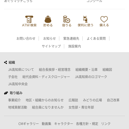
あぐりマッチこうち
コンクール
お問い合わせ
お知らせ
緊急連絡先
よくある質問
サイトマップ
施設案内
組織
JA高知県について
組合長挨拶・経営理念
組織概要・沿革
組織図
子会社
総代会資料・ディスクロージャー
JA高知県のロゴマーク
JA高知中央会
取り組み
事業紹介
地区・組織からのお知らせ
広報誌
みどりの広場
自己改革
地域貢献活動
組合員になりませんか
女性部・青壮年部
CMギャラリー
動画集
キャラクター
各種方針・規定
リンク