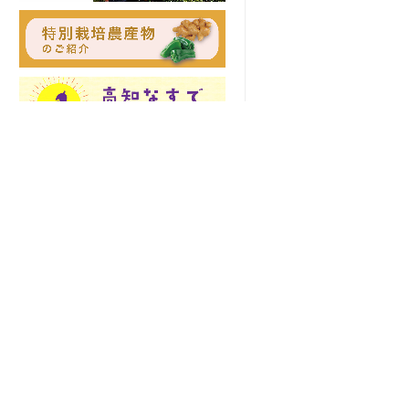
土佐の高知のあぐりの地から
〒781-8510 高知県高知市五台山5015番
お知らせ
地1
TEL 088-821-6091
緊急連絡先