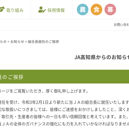
取り組み
採用情報
お問い合
知らせ
>
お知らせ
>
組合長就任のご挨拶
JA高知県からのお知ら
任のご挨拶
ページをご高覧いただき、厚く御礼申し上げます。
退任を受け、令和3年2月1日より新たに当ＪＡの組合長に就任いたしま
切な取扱いにつきましては、皆様にご迷惑をおかけしましたこと、深く
・取引先・生産者の皆様への一日も早い信頼回復と考えています。また
当ＪＡの全体のガバナンスの強化にも力を入れていかなければなりませ