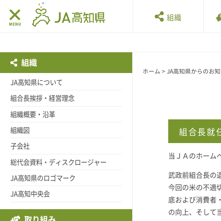
組織
組織
ホーム
>
JA高知県からのお
JA高知県について
組合長挨拶・経営理念
組織概要・沿革
組織図
組合長就
子会社
当ＪＡのホーム
総代会資料・ディスクロージャー
武政前組合長の
JA高知県のロゴマーク
今回の米の不適
JA高知中央会
底および消費者
の向上、そして
取り組み