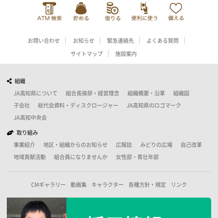
お問い合わせ
お知らせ
緊急連絡先
よくある質問
サイトマップ
施設案内
組織
JA高知県について
組合長挨拶・経営理念
組織概要・沿革
組織図
子会社
総代会資料・ディスクロージャー
JA高知県のロゴマーク
JA高知中央会
取り組み
事業紹介
地区・組織からのお知らせ
広報誌
みどりの広場
自己改革
地域貢献活動
組合員になりませんか
女性部・青壮年部
CMギャラリー
動画集
キャラクター
各種方針・規定
リンク