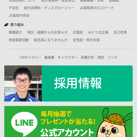
JA高知県について
組合長挨拶・経営理念
組織概要・沿革
組織図
子会社
総代会資料・ディスクロージャー
JA高知県のロゴマーク
JA高知中央会
取り組み
事業紹介
地区・組織からのお知らせ
広報誌
みどりの広場
自己改革
地域貢献活動
組合員になりませんか
女性部・青壮年部
CMギャラリー
動画集
キャラクター
各種方針・規定
リンク