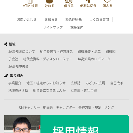
お問い合わせ
お知らせ
緊急連絡先
よくある質問
サイトマップ
施設案内
組織
JA高知県について
組合長挨拶・経営理念
組織概要・沿革
組織図
子会社
総代会資料・ディスクロージャー
JA高知県のロゴマーク
JA高知中央会
取り組み
事業紹介
地区・組織からのお知らせ
広報誌
みどりの広場
自己改革
地域貢献活動
組合員になりませんか
女性部・青壮年部
CMギャラリー
動画集
キャラクター
各種方針・規定
リンク