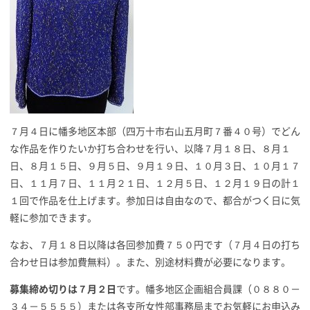
７月４日に幡多地区本部（四万十市右山五月町７番４０号）でどん
な作品を作りたいか打ち合わせを行い、以降７月１８日、８月１
日、８月１５日、９月５日、９月１９日、１０月３日、１０月１７
日、１１月７日、１１月２１日、１２月５日、１２月１９日の計１
１回で作品を仕上げます。参加日は自由なので、都合がつく日に気
軽に参加できます。
なお、７月１８日以降は各回参加費７５０円です（７月４日の打ち
合わせ日は参加費無料）。また、別途材料費が必要になります。
募集締め切りは７月２日
です。幡多地区企画組合員課（０８８０－
３４－５５５５）または各支所女性部事務局までお気軽にお申込み