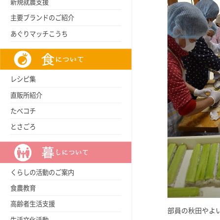
新規就農支援
主要ブランドのご紹介
あぐりマッチこうち
レシピ集
直販所紹介
たべコチ
とさごろ
くらしの活動のご案内
食農教育
高齢者生活支援
部員の秋田やよ
生活文化活動