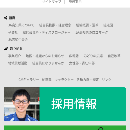
サイトマップ
施設案内
組織
JA高知県について
組合長挨拶・経営理念
組織概要・沿革
組織図
子会社
総代会資料・ディスクロージャー
JA高知県のロゴマーク
JA高知中央会
取り組み
事業紹介
地区・組織からのお知らせ
広報誌
みどりの広場
自己改革
地域貢献活動
組合員になりませんか
女性部・青壮年部
CMギャラリー
動画集
キャラクター
各種方針・規定
リンク