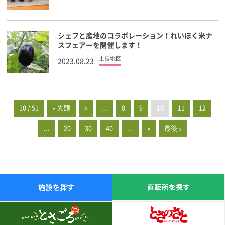
シェフと産地のコラボレーション！れいほく米ナ
スフェアーを開催します！
土長地区
2023.08.23
10 / 51
« 先頭
«
...
8
9
10
11
12
...
20
30
40
...
»
最後 »