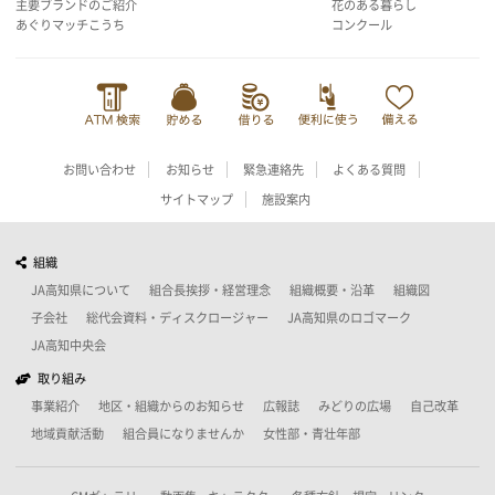
主要ブランドのご紹介
花のある暮らし
あぐりマッチこうち
コンクール
お問い合わせ
お知らせ
緊急連絡先
よくある質問
サイトマップ
施設案内
組織
JA高知県について
組合長挨拶・経営理念
組織概要・沿革
組織図
子会社
総代会資料・ディスクロージャー
JA高知県のロゴマーク
JA高知中央会
取り組み
事業紹介
地区・組織からのお知らせ
広報誌
みどりの広場
自己改革
地域貢献活動
組合員になりませんか
女性部・青壮年部