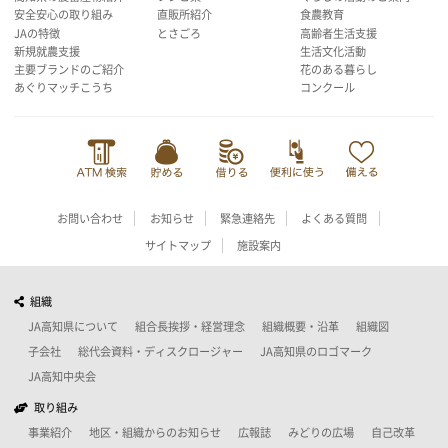
安全安心の取り組み
直販所紹介
食農教育
JAの特徴
とさごろ
高齢者生活支援
新規就農支援
生活文化活動
主要ブランドのご紹介
花のある暮らし
あぐりマッチこうち
コンクール
お問い合わせ
お知らせ
緊急連絡先
よくある質問
サイトマップ
施設案内
組織
JA高知県について
組合長挨拶・経営理念
組織概要・沿革
組織図
子会社
総代会資料・ディスクロージャー
JA高知県のロゴマーク
JA高知中央会
取り組み
事業紹介
地区・組織からのお知らせ
広報誌
みどりの広場
自己改革