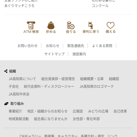
主要ブランドのご紹介
花のある暮らし
あぐりマッチこうち
コンクール
お問い合わせ
お知らせ
緊急連絡先
よくある質問
サイトマップ
施設案内
組織
JA高知県について
組合長挨拶・経営理念
組織概要・沿革
組織図
子会社
総代会資料・ディスクロージャー
JA高知県のロゴマーク
JA高知中央会
取り組み
事業紹介
地区・組織からのお知らせ
広報誌
みどりの広場
自己改革
地域貢献活動
組合員になりませんか
女性部・青壮年部
CMギャラリー
動画集
キャラクター
各種方針・規定
リンク