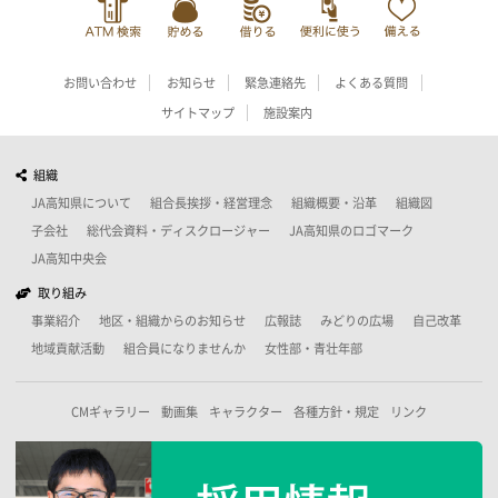
お問い合わせ
お知らせ
緊急連絡先
よくある質問
サイトマップ
施設案内
組織
JA高知県について
組合長挨拶・経営理念
組織概要・沿革
組織図
子会社
総代会資料・ディスクロージャー
JA高知県のロゴマーク
JA高知中央会
取り組み
事業紹介
地区・組織からのお知らせ
広報誌
みどりの広場
自己改革
地域貢献活動
組合員になりませんか
女性部・青壮年部
CMギャラリー
動画集
キャラクター
各種方針・規定
リンク