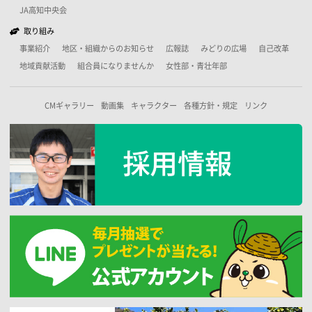
JA高知中央会
取り組み
事業紹介
地区・組織からのお知らせ
広報誌
みどりの広場
自己改革
地域貢献活動
組合員になりませんか
女性部・青壮年部
CMギャラリー
動画集
キャラクター
各種方針・規定
リンク