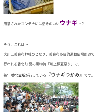
ウナギ
用意されたコンテナには活きのいい
…？
そう、これは…
大川上美良布神社のとなり、美良布多目的運動広場周辺で
行われる香北町 夏の風物詩「川上様夏祭り」で、
『ウナギつかみ』
毎年
香北支所
が行っている
です。