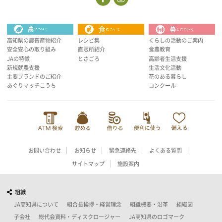
高知県の農畜産物紹介
レシピ集
くらしの活動のご案内
安全安心の取り組み
直販所紹介
食農教育
JAの特徴
とさごろ
高齢者生活支援
新規就農支援
生活文化活動
主要ブランドのご紹介
花のある暮らし
あぐりマッチこうち
コンクール
お問い合わせ
お知らせ
緊急連絡先
よくある質問
サイトマップ
施設案内
組織
JA高知県について
組合長挨拶・経営理念
組織概要・沿革
組織図
子会社
総代会資料・ディスクロージャー
JA高知県のロゴマーク