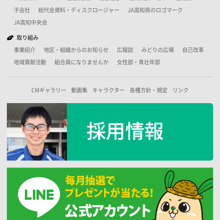
子会社
総代会資料・ディスクロージャー
JA高知県のロゴマーク
JA高知中央会
取り組み
事業紹介
地区・組織からのお知らせ
広報誌
みどりの広場
自己改革
地域貢献活動
組合員になりませんか
女性部・青壮年部
CMギャラリー
動画集
キャラクター
各種方針・規定
リンク